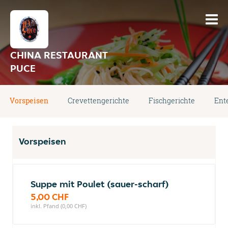
CHINA RESTAURANT
PUCE
Vorspeisen
Crevettengerichte
Fischgerichte
Ent
Vorspeisen
Suppe mit Poulet (sauer-scharf)
5,00 CHF
inkl. Pfand (0,00 CHF)