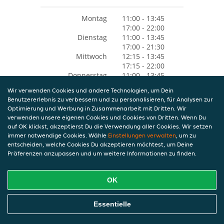
Montag
11:00 - 13:45
17:00 - 22:00
Dienstag
11:00 - 13:45
17:00 - 21:30
Mittwoch
12:15 - 13:45
17:15 - 22:00
Donnerstag
11:00 - 13:45
17:00 - 22:00
Wir verwenden Cookies und andere Technologien, um Dein
Freitag
11:00 - 13:45
Benutzererlebnis zu verbessern und zu personalisieren, für Analysen zur
17:00 - 22:00
Optimierung und Werbung in Zusammenarbeit mit Dritten. Wir
Samstag
11:00 - 13:45
verwenden unsere eigenen Cookies und Cookies von Dritten. Wenn Du
17:00 - 22:00
auf OK klickst, akzeptierst Du die Verwendung aller Cookies. Wir setzen
Sonntag
11:00 - 13:45
immer notwendige Cookies. Wähle
Einstellungen verwalten
, um zu
17:00 - 22:00
entscheiden, welche Cookies Du akzeptieren möchtest, um Deine
Präferenzen anzupassen und um weitere Informationen zu finden.
OK
Essentielle