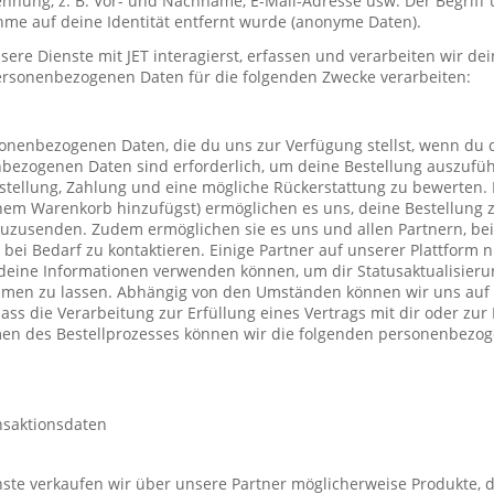
nung, z. B. Vor- und Nachname, E-Mail-Adresse usw. Der Begriff u
me auf deine Identität entfernt wurde (anonyme Daten).
re Dienste mit JET interagierst, erfassen und verarbeiten wir d
ersonenbezogenen Daten für die folgenden Zwecke verarbeiten:
sonenbezogenen Daten, die du uns zur Verfügung stellst, wenn du 
nbezogenen Daten sind erforderlich, um deine Bestellung auszufüh
stellung, Zahlung und eine mögliche Rückerstattung zu bewerten. 
einem Warenkorb hinzufügst) ermöglichen es uns, deine Bestellung 
uzusenden. Zudem ermöglichen sie es uns und allen Partnern, be
h bei Bedarf zu kontaktieren. Einige Partner auf unserer Plattform
deine Informationen verwenden können, um dir Statusaktualisieru
mmen zu lassen. Abhängig von den Umständen können wir uns auf 
ass die Verarbeitung zur Erfüllung eines Vertrags mit dir oder zu
hmen des Bestellprozesses können wir die folgenden personenbezo
nsaktionsdaten
te verkaufen wir über unsere Partner möglicherweise Produkte, d