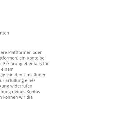
nnten
sere Plattformen oder
ttformen) ein Konto bei
r Erklärung ebenfalls für
t einem
ngig von den Umständen
ur Erfüllung eines
ligung widerrufen
schung deines Kontos
n können wir die