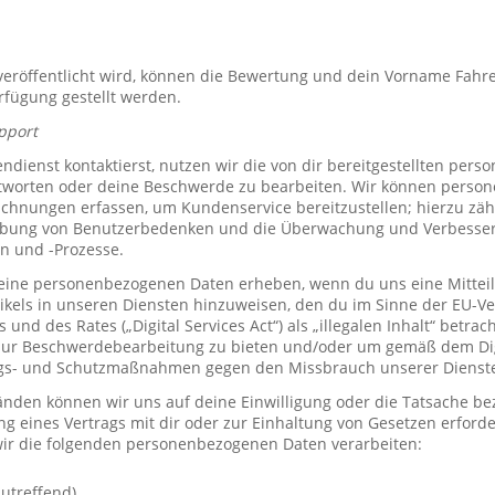
röffentlicht wird, können die Bewertung und dein Vorname Fahre
erfügung gestellt werden.
pport
ienst kontaktierst, nutzen wir die von dir bereitgestellten per
tworten oder deine Beschwerde zu bearbeiten. Wir können perso
hnungen erfassen, um Kundenservice bereitzustellen; hierzu zähl
bung von Benutzerbedenken und die Überwachung und Verbesse
n und -Prozesse.
ine personenbezogenen Daten erheben, wenn du uns eine Mitteil
ikels in unseren Diensten hinzuweisen, den du im Sinne der EU-
und des Rates („Digital Services Act“) als „illegalen Inhalt“ betrac
zur Beschwerdebearbeitung zu bieten und/oder um gemäß dem Digi
ngs- und Schutzmaßnahmen gegen den Missbrauch unserer Dienste 
den können wir uns auf deine Einwilligung oder die Tatsache bez
ng eines Vertrags mit dir oder zur Einhaltung von Gesetzen erforde
ir die folgenden personenbezogenen Daten verarbeiten:
utreffend)