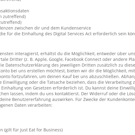
nsaktionsdaten
n zutreffend)
utreffend)
ndenzen zwischen dir und dem Kundenservice
die für die Einhaltung des Digital Services Act erforderlich sein kö
nsten interagierst, erhältst du die Möglichkeit, entweder über un
ale Dritter (z. B. Apple, Google, Facebook Connect oder andere Pla
die Datenschutzerklärung des jeweiligen Dritten zusätzlich zu diese
Konto bei uns erstellen möchtest, bieten wir dir die Möglichkeit, mi
konto fortzufahren, um deinen Kauf bei uns abzuschließen. Abhä
 Einwilligung oder die Tatsache beziehen, dass die Verarbeitung z
r Einhaltung von Gesetzen erforderlich ist. Du kannst deine Einwil
chen lassen, indem du uns kontaktierst. Der Widerruf oder die Lö
 deine Benutzererfahrung auswirken. Für Zwecke der Kundenkonte
genen Daten verarbeiten:
(gilt für Just Eat for Business)