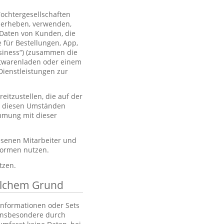
Tochtergesellschaften
 erheben, verwenden,
 Daten von Kunden, die
 für Bestellungen, App,
usiness“) (zusammen die
htwarenladen oder einem
Dienstleistungen zur
itzustellen, die auf der
er diesen Umständen
immung mit dieser
esenen Mitarbeiter und
tformen nutzen.
tzen.
elchem Grund
 Informationen oder Sets
, insbesondere durch