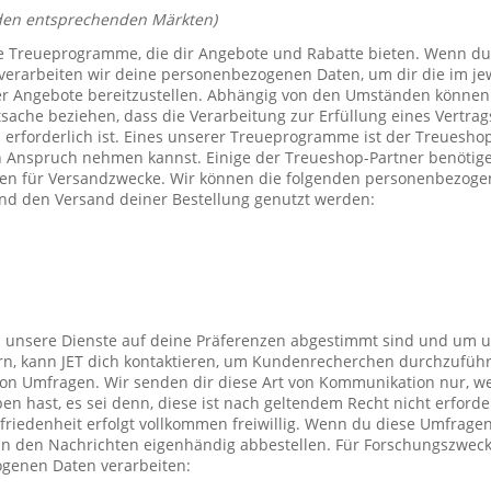
den entsprechenden Märkten)
e Treueprogramme, die dir Angebote und Rabatte bieten. Wenn du
verarbeiten wir deine personenbezogenen Daten, um dir die im j
er Angebote bereitzustellen. Abhängig von den Umständen können 
tsache beziehen, dass die Verarbeitung zur Erfüllung eines Vertrag
 erforderlich ist. Eines unserer Treueprogramme ist der Treuesho
n Anspruch nehmen kannst. Einige der Treueshop-Partner benötig
n für Versandzwecke. Wir können die folgenden personenbezogen
nd den Versand deiner Bestellung genutzt werden:
s unsere Dienste auf deine Präferenzen abgestimmt sind und um 
rn, kann JET dich kontaktieren, um Kundenrecherchen durchzufüh
on Umfragen. Wir senden dir diese Art von Kommunikation nur, we
en hast, es sei denn, diese ist nach geltendem Recht nicht erforde
iedenheit erfolgt vollkommen freiwillig. Wenn du diese Umfragen
 in den Nachrichten eigenhändig abbestellen. Für Forschungszwec
genen Daten verarbeiten: