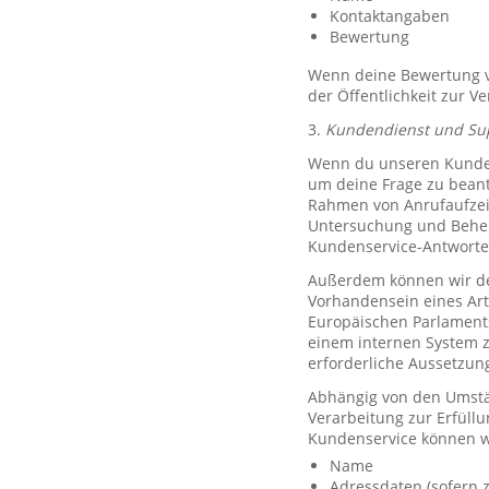
Kontaktangaben
Bewertung
Wenn deine Bewertung ve
der Öffentlichkeit zur V
3.
Kundendienst und Su
Wenn du unseren Kundend
um deine Frage zu bean
Rahmen von Anrufaufzeic
Untersuchung und Behe
Kundenservice-Antworte
Außerdem können wir de
Vorhandensein eines Art
Europäischen Parlaments 
einem internen System 
erforderliche Aussetzu
Abhängig von den Umstän
Verarbeitung zur Erfüllu
Kundenservice können w
Name
Adressdaten (sofern z