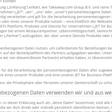
ür Kunden
ung („Erklärung“) erklärt, wie Takeaway.com Group B.V. und seine 
hmen („JET“, „wir“, „uns“ oder „unser“) personenbezogene Daten
itig verarbeiten und gilt für die Verarbeitung personenbezogener
 oder eines unserer Produkte nutzen – einschließlich der Webseite
 JETs Plattform, Produkte und Dienste für Unternehmen („JET for B
ungen bei einem Restaurantpartner, Lebensmittelgeschäft, Gemisc
r („Partner“) aufzugeben, der über unsere Dienste Produkte oder 
enbezogenen Daten nutzen, um Lieferdienste für Bestellungen bere
er auf der Bestellplattform des Partners aufgegeben werden. Unt
die wir von diesem/diesen Partner(n) erhalten haben, in Übereinst
ch für die Verarbeitung der personenbezogenen Daten aller zugewi
ie eines unserer Produkte und eine unserer JET for Business-Plat
 uns, die Privatsphäre aller Personen unserer Gemeinschaft zu schü
nbezogenen Daten verwenden wir und aus w
in dieser Erklärung auch als „deine Daten“ bezeichnet, sind alle
die wir dich direkt oder indirekt persönlich identifizieren können