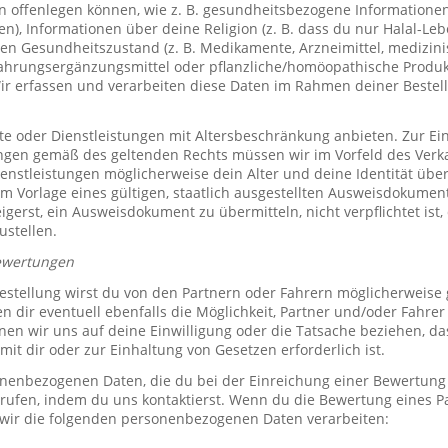
offenlegen können, wie z. B. gesundheitsbezogene Informationen 
, Informationen über deine Religion (z. B. dass du nur Halal-Leben
en Gesundheitszustand (z. B. Medikamente, Arzneimittel, medizini
ahrungsergänzungsmittel oder pflanzliche/homöopathische Produk
Wir erfassen und verarbeiten diese Daten im Rahmen deiner Bestel
e oder Dienstleistungen mit Altersbeschränkung anbieten. Zur Ei
ungen gemäß des geltenden Rechts müssen wir im Vorfeld des Verk
ienstleistungen möglicherweise dein Alter und deine Identität übe
 Vorlage eines gültigen, staatlich ausgestellten Ausweisdokuments
eigerst, ein Ausweisdokument zu übermitteln, nicht verpflichtet ist,
ustellen.
ewertungen
stellung wirst du von den Partnern oder Fahrern möglicherweise
n dir eventuell ebenfalls die Möglichkeit, Partner und/oder Fahre
n wir uns auf deine Einwilligung oder die Tatsache beziehen, das
mit dir oder zur Einhaltung von Gesetzen erforderlich ist.
sonenbezogenen Daten, die du bei der Einreichung einer Bewertung
rrufen, indem du uns kontaktierst. Wenn du die Bewertung eines P
 wir die folgenden personenbezogenen Daten verarbeiten: