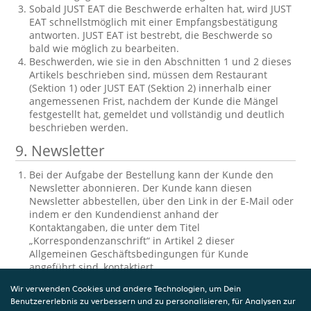
Sobald JUST EAT die Beschwerde erhalten hat, wird JUST
EAT schnellstmöglich mit einer Empfangsbestätigung
antworten. JUST EAT ist bestrebt, die Beschwerde so
bald wie möglich zu bearbeiten.
Beschwerden, wie sie in den Abschnitten 1 und 2 dieses
Artikels beschrieben sind, müssen dem Restaurant
(Sektion 1) oder JUST EAT (Sektion 2) innerhalb einer
angemessenen Frist, nachdem der Kunde die Mängel
festgestellt hat, gemeldet und vollständig und deutlich
beschrieben werden.
9.
Newsletter
Bei der Aufgabe der Bestellung kann der Kunde den
Newsletter abonnieren. Der Kunde kann diesen
Newsletter abbestellen, über den Link in der E-Mail oder
indem er den Kundendienst anhand der
Kontaktangaben, die unter dem Titel
„Korrespondenzanschrift“ in Artikel 2 dieser
Allgemeinen Geschäftsbedingungen für Kunde
angeführt sind, kontaktiert.
10.
Einsichtnahme und Berichtigung der
Wir verwenden Cookies und andere Technologien, um Dein
Benutzererlebnis zu verbessern und zu personalisieren, für Analysen zur
gespeicherten personenbezogenen